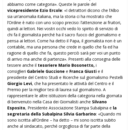
abbiamo come categoria». Queste le parole del
vicepresidente Ezio Ercole
: «I detrattori dicono che l’Albo
sia un’anomalia italiana, ma la storia ci ha mostrato che
l’Ordine è nato con uno scopo preciso: l’attenzione ai fruitori,
quindi ai lettori. Nei vostri occhi vedo lo spirito di servizio di
chi fa il giornalista perché ha il sacro fuoco del giornalismo e
pensa ai lettori. Come ha detto il Papa, il giornalista non è un
contabile, ma una persona che crede in quello che fa ed ha
ragione di quello che fa, questo perciò sarà per voi un punto
di arrivo ma anche di partenza». Presenti alla consegna delle
tessere anche il
tesoriere Mario Bosonetto,
i
consiglieri
Gabriele Guccione
e
Franca Giusti
e il
presidente del Centro Studi e Ricerche sul giornalismo Pestelli
Giorgio Levi
, che ha presentato le attività del Centro e il
Premio per la miglior tesi di laurea sul giornalismo. A
rappresentare le altre istituzioni della categoria nella giornata
di benvenuto nella Casa dei Giornalisti anche
Silvano
Esposito
, Presidente Associazione Stampa Subalpina e
la
segretaria della Subalpina Silvia Garbarino
: «Quando mi
sono iscritta all’Ordine – ha detto – mi sono iscritta subito
anche al sindacato, perché orgogliosa di far parte della