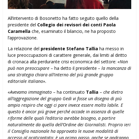
All’intervento di Bosonetto ha fatto seguito quello della
presidente del
Collegio dei revisori dei conti Paola
Caramella
che, esaminato il bilancio, ne ha proposto
l’approvazione.
La relazione del
presidente Stefano Tallia
ha messo in
luce preoccupazioni di carattere generale, dai limiti al diritto
di cronaca alla perdurante crisi economica del settore:
«Non
può non preoccupare
– ha detto il presidente
– la mancanza di
una strategia chiara all’interno del più grande gruppo
editoriale italiano».
«Avevamo immaginato
– ha continuato
Tallia
–
che dietro
all’aggregazione del gruppo Gedi vi fosse un disegno di più
ampio respiro che oggi ci pare invece essere molto labile. E
questo è ancor più grave perché accade in assenza di quelle
riforme delle quali l’editoria avrebbe bisogno, a partire
naturalmente da quella dell’Ordine dei Giornalisti. Proprio ieri
il Consiglio nazionale ha approvato le
nuove modalità di
accesso al praticantato: è un primo passo, anche se andranno