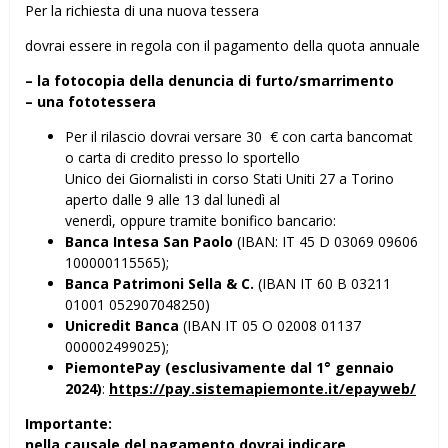
Per la richiesta di una nuova tessera
dovrai essere in regola con il pagamento della quota annuale
– la fotocopia della denuncia di furto/smarrimento
– una fototessera
Per il rilascio dovrai versare 30 € con carta bancomat
o carta di credito presso lo sportello
Unico dei Giornalisti in corso Stati Uniti 27 a Torino
aperto dalle 9 alle 13 dal lunedì al
venerdì, oppure tramite bonifico bancario:
Banca Intesa San Paolo
(IBAN: IT 45 D 03069 09606
100000115565);
Banca Patrimoni Sella & C.
(IBAN IT 60 B 03211
01001 052907048250)
Unicredit Banca
(IBAN IT 05 O 02008 01137
000002499025);
PiemontePay (esclusivamente dal 1° gennaio
2024)
:
https://pay.sistemapiemonte.it/epayweb/
Importante:
nella causale del pagamento dovrai indicare