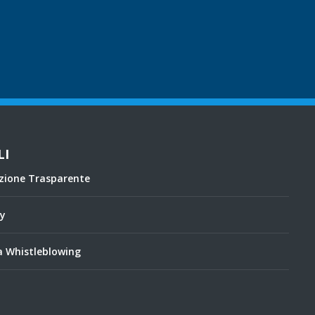
LI
zione Trasparente
cy
 Whistleblowing