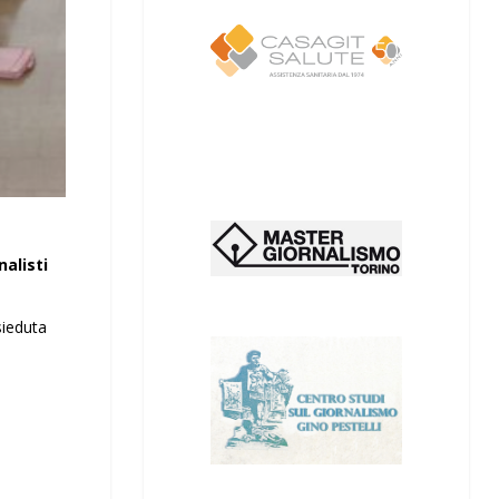
nalisti
sieduta