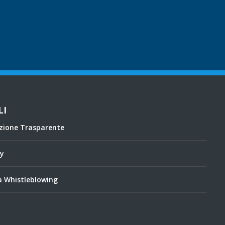
LI
zione Trasparente
cy
 Whistleblowing