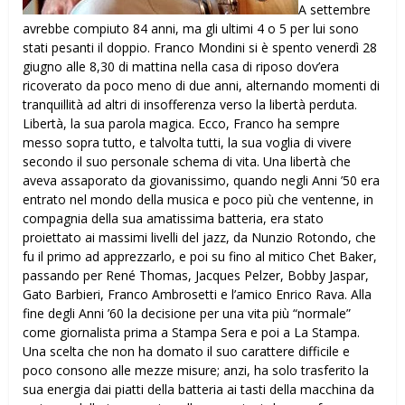
A settembre
avrebbe compiuto 84 anni, ma gli ultimi 4 o 5 per lui sono
stati pesanti il doppio. Franco Mondini si è spento venerdì 28
giugno alle 8,30 di mattina nella casa di riposo dov’era
ricoverato da poco meno di due anni, alternando momenti di
tranquillità ad altri di insofferenza verso la libertà perduta.
Libertà, la sua parola magica. Ecco, Franco ha sempre
messo sopra tutto, e talvolta tutti, la sua voglia di vivere
secondo il suo personale schema di vita. Una libertà che
aveva assaporato da giovanissimo, quando negli Anni ’50 era
entrato nel mondo della musica e poco più che ventenne, in
compagnia della sua amatissima batteria, era stato
proiettato ai massimi livelli del jazz, da Nunzio Rotondo, che
fu il primo ad apprezzarlo, e poi su fino al mitico Chet Baker,
passando per René Thomas, Jacques Pelzer, Bobby Jaspar,
Gato Barbieri, Franco Ambrosetti e l’amico Enrico Rava. Alla
fine degli Anni ’60 la decisione per una vita più “normale”
come giornalista prima a Stampa Sera e poi a La Stampa.
Una scelta che non ha domato il suo carattere difficile e
poco consono alle mezze misure; anzi, ha solo trasferito la
sua energia dai piatti della batteria ai tasti della macchina da