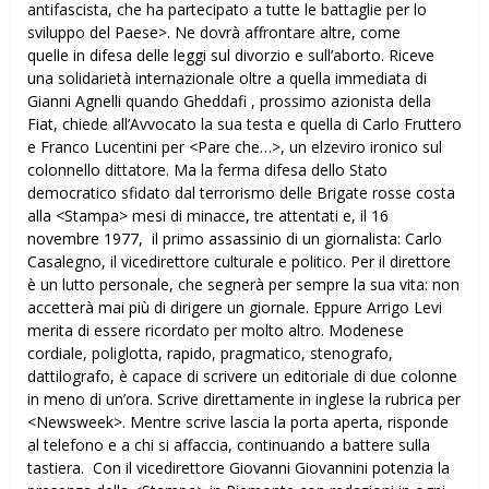
antifascista, che ha partecipato a tutte le battaglie per lo
sviluppo del Paese>. Ne dovrà affrontare altre, come
quelle in difesa delle leggi sul divorzio e sull’aborto. Riceve
una solidarietà internazionale oltre a quella immediata di
Gianni Agnelli quando Gheddafi , prossimo azionista della
Fiat, chiede all’Avvocato la sua testa e quella di Carlo Fruttero
e Franco Lucentini per <Pare che…>, un elzeviro ironico sul
colonnello dittatore. Ma la ferma difesa dello Stato
democratico sfidato dal terrorismo delle Brigate rosse costa
alla <Stampa> mesi di minacce, tre attentati e, il 16
novembre 1977, il primo assassinio di un giornalista: Carlo
Casalegno, il vicedirettore culturale e politico. Per il direttore
è un lutto personale, che segnerà per sempre la sua vita: non
accetterà mai più di dirigere un giornale. Eppure Arrigo Levi
merita di essere ricordato per molto altro. Modenese
cordiale, poliglotta, rapido, pragmatico, stenografo,
dattilografo, è capace di scrivere un editoriale di due colonne
in meno di un’ora. Scrive direttamente in inglese la rubrica per
<Newsweek>. Mentre scrive lascia la porta aperta, risponde
al telefono e a chi si affaccia, continuando a battere sulla
tastiera. Con il vicedirettore Giovanni Giovannini potenzia la