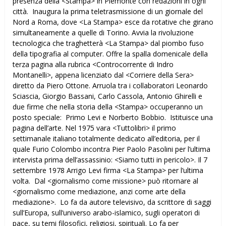
presenza della <Stampa> in Piemonte con redazioni in ogni
città. Inaugura la prima teletrasmissione di un giornale del
Nord a Roma, dove <La Stampa> esce da rotative che girano
simultaneamente a quelle di Torino. Avvia la rivoluzione
tecnologica che traghetterà <La Stampa> dal piombo fuso
della tipografia al computer. Offre la spalla domenicale della
terza pagina alla rubrica <Controcorrente di Indro
Montanelli>, appena licenziato dal <Corriere della Sera>
diretto da Piero Ottone. Arruola tra i collaboratori Leonardo
Sciascia, Giorgio Bassani, Carlo Cassola, Antonio Ghirelli e
due firme che nella storia della <Stampa> occuperanno un
posto speciale: Primo Levi e Norberto Bobbio. Istituisce una
pagina dell’arte. Nel 1975 vara <Tuttolibri> il primo
settimanale italiano totalmente dedicato all’editoria, per il
quale Furio Colombo incontra Pier Paolo Pasolini per l’ultima
intervista prima dell’assassinio: <Siamo tutti in pericolo>. Il 7
settembre 1978 Arrigo Levi firma <La Stampa> per l’ultima
volta. Dal <giornalismo come missione> può ritornare al
<giornalismo come mediazione, anzi come arte della
mediazione>. Lo fa da autore televisivo, da scrittore di saggi
sull’Europa, sull’universo arabo-islamico, sugli operatori di
pace, su temi filosofici, religiosi, spirituali. Lo fa per