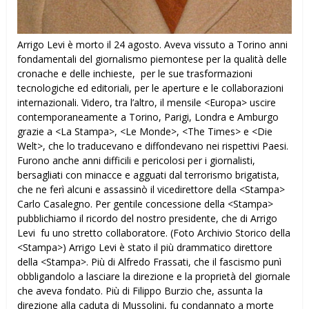
Arrigo Levi è morto il 24 agosto. Aveva vissuto a Torino anni
fondamentali del giornalismo piemontese per la qualità delle
cronache e delle inchieste, per le sue trasformazioni
tecnologiche ed editoriali, per le aperture e le collaborazioni
internazionali. Videro, tra l’altro, il mensile <Europa> uscire
contemporaneamente a Torino, Parigi, Londra e Amburgo
grazie a <La Stampa>, <Le Monde>, <The Times> e <Die
Welt>, che lo traducevano e diffondevano nei rispettivi Paesi.
Furono anche anni difficili e pericolosi per i giornalisti,
bersagliati con minacce e agguati dal terrorismo brigatista,
che ne ferì alcuni e assassinò il vicedirettore della <Stampa>
Carlo Casalegno. Per gentile concessione della <Stampa>
pubblichiamo il ricordo del nostro presidente, che di Arrigo
Levi fu uno stretto collaboratore. (Foto Archivio Storico della
<Stampa>) Arrigo Levi è stato il più drammatico direttore
della <Stampa>. Più di Alfredo Frassati, che il fascismo punì
obbligandolo a lasciare la direzione e la proprietà del giornale
che aveva fondato. Più di Filippo Burzio che, assunta la
direzione alla caduta di Mussolini, fu condannato a morte