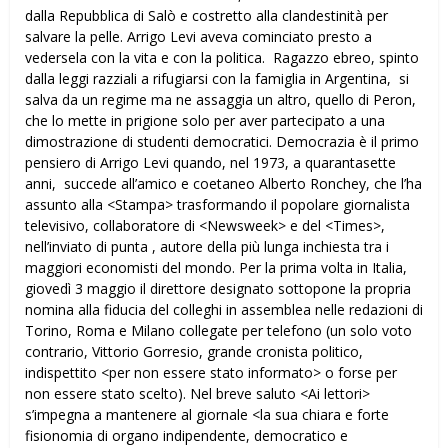
dalla Repubblica di Salò e costretto alla clandestinità per
salvare la pelle. Arrigo Levi aveva cominciato presto a
vedersela con la vita e con la politica. Ragazzo ebreo, spinto
dalla leggi razziali a rifugiarsi con la famiglia in Argentina, si
salva da un regime ma ne assaggia un altro, quello di Peron,
che lo mette in prigione solo per aver partecipato a una
dimostrazione di studenti democratici. Democrazia è il primo
pensiero di Arrigo Levi quando, nel 1973, a quarantasette
anni, succede all’amico e coetaneo Alberto Ronchey, che l’ha
assunto alla <Stampa> trasformando il popolare giornalista
televisivo, collaboratore di <Newsweek> e del <Times>,
nell’inviato di punta , autore della più lunga inchiesta tra i
maggiori economisti del mondo. Per la prima volta in Italia,
giovedì 3 maggio il direttore designato sottopone la propria
nomina alla fiducia del colleghi in assemblea nelle redazioni di
Torino, Roma e Milano collegate per telefono (un solo voto
contrario, Vittorio Gorresio, grande cronista politico,
indispettito <per non essere stato informato> o forse per
non essere stato scelto). Nel breve saluto <Ai lettori>
s’impegna a mantenere al giornale <la sua chiara e forte
fisionomia di organo indipendente, democratico e