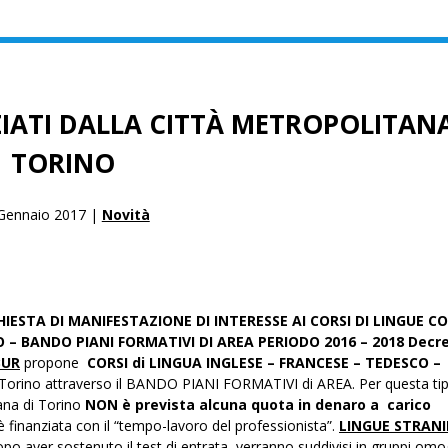
ZIATI DALLA CITTÀ METROPOLITANA
TORINO
Gennaio 2017 |
Novità
HIESTA DI MANIFESTAZIONE DI INTERESSE AI CORSI DI LINGUE CO
– BANDO PIANI FORMATIVI DI AREA PERIODO 2016 – 2018
Decre
BUR
propone
CORSI di LINGUA INGLESE – FRANCESE – TEDESCO –
i Torino attraverso il BANDO PIANI FORMATIVI di AREA. Per questa tip
ana di Torino
NON è prevista alcuna quota in denaro a carico
 è finanziata con il “tempo-lavoro del professionista”.
LINGUE STRANI
opo aver sostenuto il test di entrata, verranno suddivisi in gruppi omog