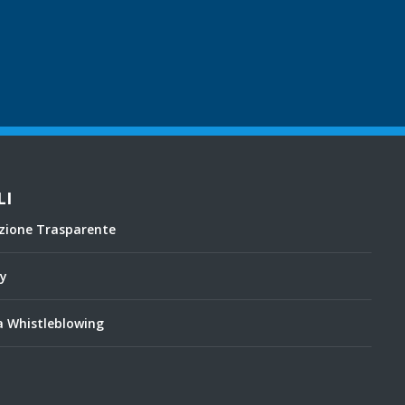
LI
zione Trasparente
cy
 Whistleblowing