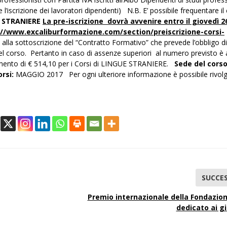
 l’iscrizione dei lavoratori dipendenti) N.B. E’ possibile frequentare il
 STRANIERE
La pre-iscrizione dovrà avvenire entro il giove
dì 2
://www.excaliburformazione.com/section/preiscrizione-corsi-
lla sottoscrizione del “Contratto Formativo” che prevede l’obbligo di
del corso. Pertanto in caso di assenze superiori al numero previsto è 
ziamento di € 514,10 per i Corsi di LINGUE STRANIERE.
Sede del cors
rsi:
MAGGIO 2017 Per ogni ulteriore informazione è possibile rivolge
SUCCES
Premio internazionale della Fondazion
dedicato ai gi