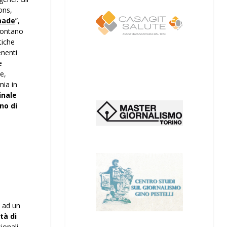
ons,
made
”,
frontano
tiche
enenti
e
e,
mia in
inale
no di
o ad un
tà di
ionali