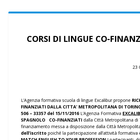
CORSI DI LINGUE CO-FINAN
23 
L’Agenzia formativa scuola di lingue Excalibur propone
RIC
FINANZIATI
DALLA CITTA’ METROPOLITANA DI TORINO 
506 – 33357 del 15/11/2016
L’Agenzia Formativa
EXCALI
SPAGNOLO CO-FINANZIATI
dalla Città Metropolitana d
finanziamento messa a disposizione dalla Città Metropolit
dell’iscritto
poiché la partecipazione all’attività formativa
MATCH ENGLISH TO YOUR PROFESSION
I partecipanti, d