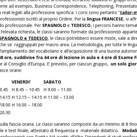
e, come ad esempio, Business Correspondence, Telephoning, Presentati
 reali legati alla professione specifica. I corsi sono pertanto “
tailor-
rofessionisti iscritti al proprio Ordine. Per la
lingua FRANCESE
, si af
ondo professionale. Per
SPAGNOLO
e
TEDESCO
, i percorsi hanno tema
 l’elevata richiesta, le classi saranno formate da professionisti appart
 SPAGNOLO e TEDESCO
, le classi potrebbero essere miste, vale a dir
nche se raggruppati per macro area. La metodologia, per tutte le lingu
ll’ampliamento del vocabolario e all’acquisizione di una buona autono
48 ore, suddivise fra 44 ore di lezione in aula e 4 ore di Esame F
me al Consiglio d’Europa. E’ previsto, per ciascun gruppo,
un solo gior
asce orarie:
VENERDI’
SABATO
0.45
H 8.45 – 10.45
H 9.00 – 11.00
 14.15
H 12.15 – 14.15
H 11.00 – 13.00
 18.00
H 16.00 – 18.00
 20.30
ulla fascia oraria. Le classi saranno composte da un minimo di 8 fin
le e test finale, attestato di frequenza e materiale didattico.
Modali
rofessionisti con Partita IVA iscritti all’Albo Dipendenti di studi profess