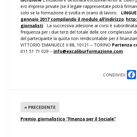
e/o imprese private (se il legale rappresentate potrà firmare
solo se la formazione è svolta in orario di lavoro.
LINGUE
gennaio 2017
compilando il modulo all’indirizzo
:
http
giornalisti
La successiva adesione ai corsi è subordinata a
frequenza per i due terzi del totale delle ore complessive 
del partecipante la quota non rendicontabile per il finan
VITTORIO EMANUELE II 88, 10121 – TORINO
Partenza co
011 51 71 029 –
info@excaliburformazione.com
CONDIVIDI:
« PRECEDENTE
Premio giornalistico “Finanza per il Sociale”