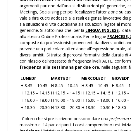
argomenti partono dall’analisi di situazioni più generich
Meetings, Socialising per poi focalizzare l’attenzione su casi
vale a dire cuciti addosso alle reali esigenze lavorative dei p
sia situazioni di vita quotidiana sia situazioni legate al m
generiche. Si sottolinea che per la
LINGUA INGLESE
, data
allo stesso Ordine Professionale. Per le lingue
FRANCESE,
composte da professionisti provenienti da diversi ordini a
prevede una particolare attenzione all’espressione orale, a
diversi ambiti. Si tratta di percorsi formativi della durata di
con rilascio dell’attestato di frequenza livelli ALTE, confor
frequenza alla settimana per due ore
, nelle seguenti f
LUNEDI’
MARTEDI’
MERCOLEDI’
GIOVEDI’
H 8.45 – 10.45
H 8.45 – 10.45
H 8.45 – 10.45
H 8.45 – 1
H 12.15 – 14.15
H 12.15 – 14.15
H 12.15 – 14.15
H 12.15 –
H 16.00 – 18.00
H 16.00 – 18.00
H 16.00 – 18.00
H 16.00 –
H 18.30 – 20.30
H 18.30 – 20.30
H 18.30 – 20.30
H 18.30 –
Coloro che si pre-iscrivono possono dare una
preferenza
s
massimo di 14 partecipanti. I corsi comprendono test inizia
iscrizione
L’iniziativa è destinata esclusivamente a: Liberi p