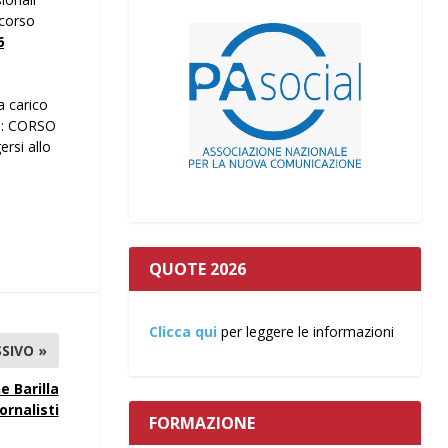
 corso
6
a carico
o
: CORSO
rsi allo
QUOTE 2026
Clicca qui
per leggere le informazioni
SIVO »
e Barilla
ornalisti
FORMAZIONE