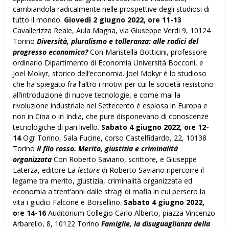
cambiandola radicalmente nelle prospettive degli studiosi di
tutto il mondo.
Giovedì 2 giugno 2022, ore 11-13
Cavallerizza Reale, Aula Magna, via Giuseppe Verdi 9, 10124
Torino
Diversità, pluralismo e tolleranza: alle radici del
progresso economico?
Con Maristella Botticini, professore
ordinario Dipartimento di Economia Università Bocconi, e
Joel Mokyr, storico dell’economia. Joel Mokyr è lo studioso
che ha spiegato fra l’altro i motivi per cui le società resistono
all’introduzione di nuove tecnologie, e come mai la
rivoluzione industriale nel Settecento è esplosa in Europa e
non in Cina o in India, che pure disponevano di conoscenze
tecnologiche di pari livello.
Sabato 4 giugno 2022, o
r
e 12-
14
Ogr Torino, Sala Fucine, corso Castelfidardo, 22, 10138
Torino
Il filo rosso. Merito, giustizia e criminalità
organizzata
Con Roberto Saviano, scrittore, e Giuseppe
Laterza, editore La
lecture
di Roberto Saviano ripercorre il
legame tra merito, giustizia, criminalità organizzata ed
economia a trent’anni dalle stragi di mafia in cui persero la
vita i giudici Falcone e Borsellino.
Sabato 4 giugno 2022,
o
r
e 14-16
Auditorium Collegio Carlo Alberto, piazza Vincenzo
Arbarello, 8, 10122 Torino
Famiglie, la disuguaglianza della