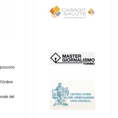
i possono
l’Ordine
onale del