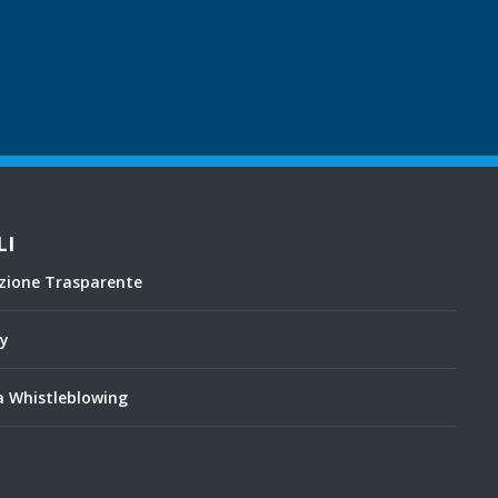
LI
zione Trasparente
cy
 Whistleblowing