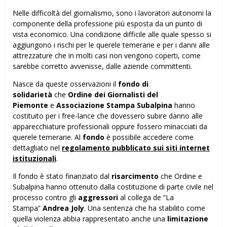
Nelle difficoltà del giornalismo, sono i lavoratori autonomi la
componente della professione più esposta da un punto di
vista economico. Una condizione difficile alle quale spesso si
aggiungono i rischi per le querele temerarie e per i danni alle
attrezzature che in molti casi non vengono coperti, come
sarebbe corretto avvenisse, dalle aziende committenti.
Nasce da queste osservazioni il
fondo di
solidarietà
che
Ordine dei Giornalisti del
Piemonte
e
Associazione Stampa Subalpina
hanno
costituito per i free-lance che dovessero subire danno alle
apparecchiature professionali oppure fossero minacciati da
querele temerarie. Al
fondo
è possibile accedere come
dettagliato nel
regolamento pubblicato sui siti internet
istituzionali
.
Il fondo è stato finanziato dal
risarcimento
che Ordine e
Subalpina hanno ottenuto dalla costituzione di parte civile nel
processo contro gli
aggressori
al collega de “La
Stampa”
Andrea Joly
. Una sentenza che ha stabilito come
quella violenza abbia rappresentato anche una
limitazione