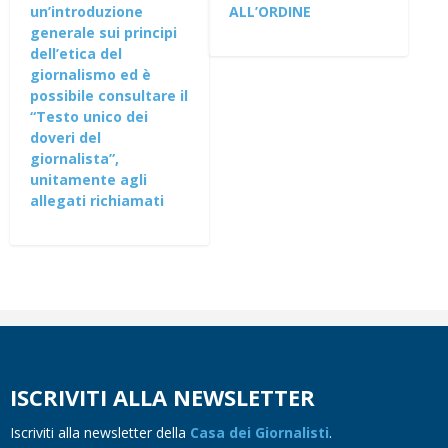
un’introduzione
ALL’ORDINE
generale sui principi
dell’etica del
giornalismo ed è
possibile consultare il
“Testo unico dei
doveri del
giornalista”,
unitamente agli
allegati richiamati
ISCRIVITI ALLA NEWSLETTER
Iscriviti alla newsletter della
Casa dei Giornalisti
.