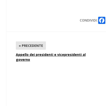
CIFRE E TEMPI DEGLI STANZIAMENTI NECESSARI.
CONDIVIDI:
« PRECEDENTE
Appello dei presidenti e vicepresidenti al
governo