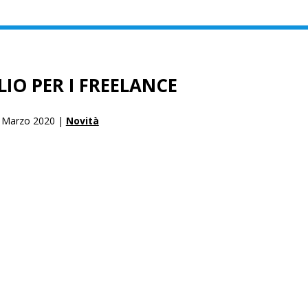
LIO PER I FREELANCE
 Marzo 2020 |
Novità
L PIEMONTE SI È RIUNITO IN STREAMING MARTEDÌ 24 MA
OLUZIONE.
N HA AVUTO SOSTA DALLE RISPETTIVE ABITAZIONI, IL
TIVITÀ PER ESSERE AL FIANCO DEI COLLEGHI IN PRIMA L
PER OCCUPARSI DELLE GRAVI DIFFICOLTÀ CHE RIGUARDAN
RZA A OGNI INIZIATIVA CHE PORTI IL GOVERNO A RISPET