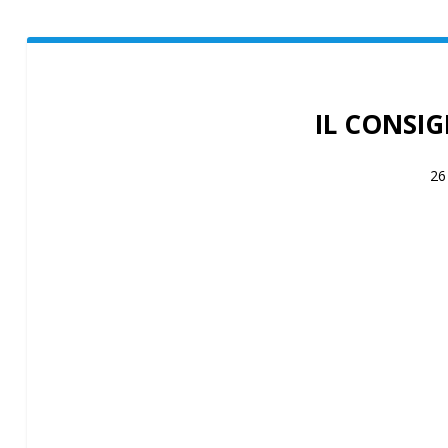
IL CONSIG
26
IL CONSIGLIO DELL’ORDINE DEI GIORNALISTI DE
2020, PRIMO IN ITALIA AD ADOTTARE QUESTA S
ACCANTO AL LAVORO DELLA SEGRETERIA, CHE NO
CONSIGLIO HA DECISO DI CONTINUARE COSÌ L’AT
NELL’EMERGENZA NAZIONALE. IN PARTICOLARE 
GIORNALISTI FREELANCE E PARTECIPARE CON FO