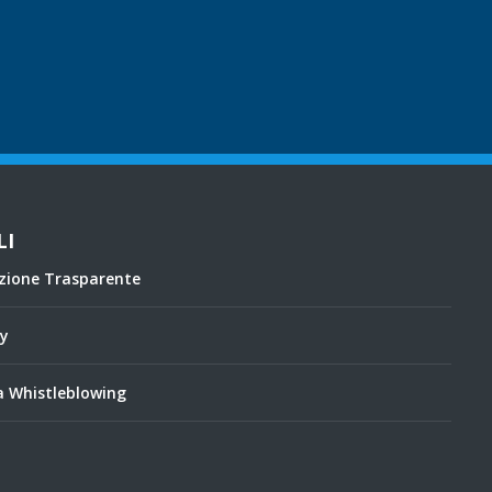
LI
zione Trasparente
cy
 Whistleblowing