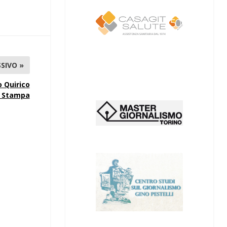
SIVO »
 Quirico
a Stampa