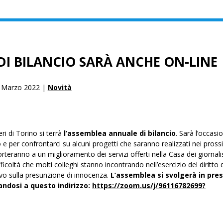
DI BILANCIO SARÀ ANCHE ON-LINE
 Marzo 2022 |
Novità
i di Torino si terrà
l’assemblea annuale di bilancio
. Sarà l’occasi
o e per confrontarci su alcuni progetti che saranno realizzati nei pros
porteranno a un miglioramento dei servizi offerti nella Casa dei giornalis
fficoltà che molti colleghi stanno incontrando nell’esercizio del diritto d
tivo sulla presunzione di innocenza.
L’assemblea si svolgerà in pre
andosi a questo indirizzo:
https://zoom.us/j/96116782699?