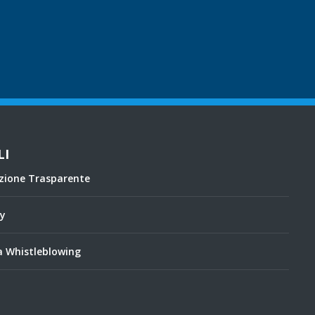
LI
zione Trasparente
cy
 Whistleblowing