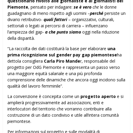
questionario rivolto alle giornaliste e ai giornalisti del
Piemonte
, pensato per indagare:
se è vero
che
le donne
guadagnano di meno rispetto agli uomini –
perché
persiste un
divario retributivo-
quali fattori
– organizzativi, culturali,
settoriali o legati ai percorsi di carriera – influenzano
l’ampiezza del gap-
a che punto siamo
oggi nella riduzione
della disparità.
“La raccolta dei dati costituirà la base per elaborare
una
prima ricognizione sul gender pay gap piemontese
ha
dettola consigliera
Carla Piro Mande
r, responsabile del
progetto per OdG Piemonte e rappresenta un passo verso
una maggiore equità salariale e una più profonda
comprensione delle dinamiche che ancora oggi incidono sulla
qualità del lavoro femminile”.
La convenzione è concepita come un
progetto aperto
e si
amplierà progressivamente ad associazioni, enti e
interlocutori del territorio che vorranno contribuire alla
costruzione di un dato condiviso e utile all’intera comunità
piemontese.
Per informazioni sul progetto e sulle modalità di