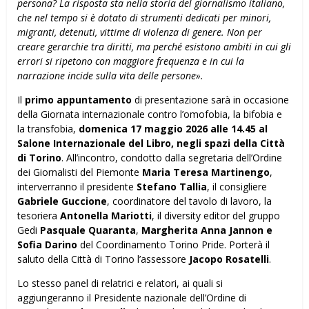
persona? La risposta sta nella storia del giornalismo italiano,
che nel tempo si è dotato di strumenti dedicati per minori,
migranti, detenuti, vittime di violenza di genere. Non per
creare gerarchie tra diritti, ma perché esistono ambiti in cui gli
errori si ripetono con maggiore frequenza e in cui la
narrazione incide sulla vita delle persone».
Il
primo appuntamento
di presentazione sarà in occasione
della Giornata internazionale contro l’omofobia, la bifobia e
la transfobia,
domenica 17 maggio 2026 alle 14.45 al
Salone Internazionale del Libro, negli spazi della Città
di Torino
. All’incontro, condotto dalla segretaria dell’Ordine
dei Giornalisti del Piemonte
Maria Teresa Martinengo
,
interverranno il presidente
Stefano Tallia
, il consigliere
Gabriele Guccione
, coordinatore del tavolo di lavoro, la
tesoriera
Antonella Mariotti
, il diversity editor del gruppo
Gedi
Pasquale Quaranta
,
Margherita Anna Jannon e
Sofia Darino
del Coordinamento Torino Pride. Porterà il
saluto della Città di Torino l’assessore
Jacopo Rosatelli
.
Lo stesso panel di relatrici e relatori, ai quali si
aggiungeranno il Presidente nazionale dell’Ordine di