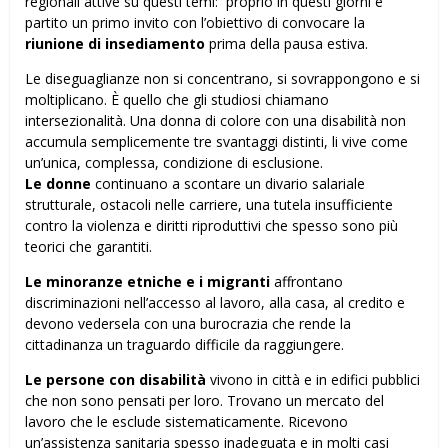
regionali attive su questi temi: proprio in questi giorni è
partito un primo invito con l’obiettivo di convocare la
riunione di insediamento
prima della pausa estiva.
Le diseguaglianze non si concentrano, si sovrappongono e si
moltiplicano. È quello che gli studiosi chiamano
intersezionalità. Una donna di colore con una disabilità non
accumula semplicemente tre svantaggi distinti, li vive come
un’unica, complessa, condizione di esclusione.
Le donne
continuano a scontare un divario salariale
strutturale, ostacoli nelle carriere, una tutela insufficiente
contro la violenza e diritti riproduttivi che spesso sono più
teorici che garantiti.
Le minoranze etniche e i migranti
affrontano
discriminazioni nell’accesso al lavoro, alla casa, al credito e
devono vedersela con una burocrazia che rende la
cittadinanza un traguardo difficile da raggiungere.
Le persone con disabilità
vivono in città e in edifici pubblici
che non sono pensati per loro. Trovano un mercato del
lavoro che le esclude sistematicamente. Ricevono
un’assistenza sanitaria spesso inadeguata e in molti casi