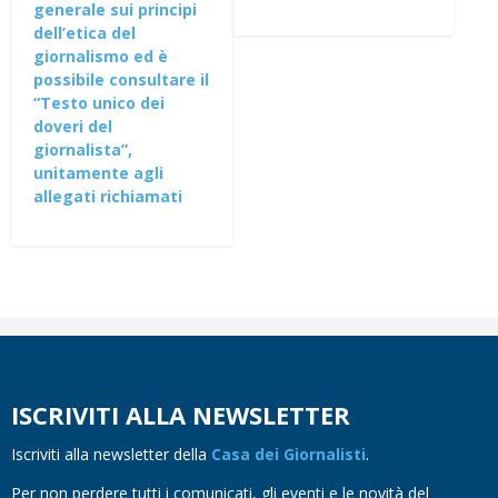
generale sui principi
dell’etica del
giornalismo ed è
possibile consultare il
“Testo unico dei
doveri del
giornalista”,
unitamente agli
allegati richiamati
ISCRIVITI ALLA NEWSLETTER
Iscriviti alla newsletter della
Casa dei Giornalisti
.
Per non perdere tutti i comunicati, gli eventi e le novità del